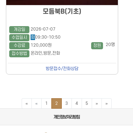
모듬북B(기초)
2026-07-07
개강일
화
09:30-10:50
수업일시
20명
120,000원
수강료
정원
온라인,방문,전화
접수방법
방문접수/전화상담
맨처음 페이지
이전5페이지
다음5페이지
맨끝 페이지
«
«
1
2
3
4
5
»
»
개인정보처리방침