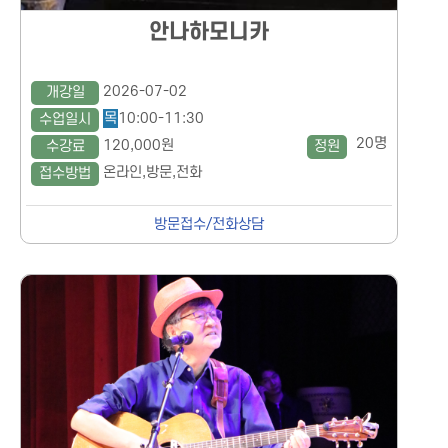
안나하모니카
2026-07-02
개강일
목
10:00-11:30
수업일시
20명
120,000원
수강료
정원
온라인,방문,전화
접수방법
방문접수/전화상담