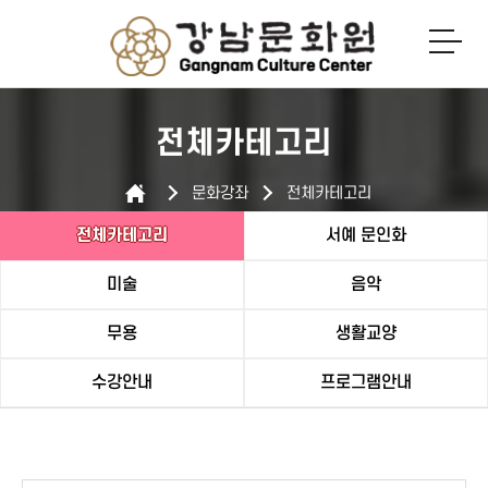
로그인
회원가입
전체카테고리
문화강좌
전체카테고리
전체카테고리
서예 문인화
미술
음악
무용
생활교양
수강안내
프로그램안내