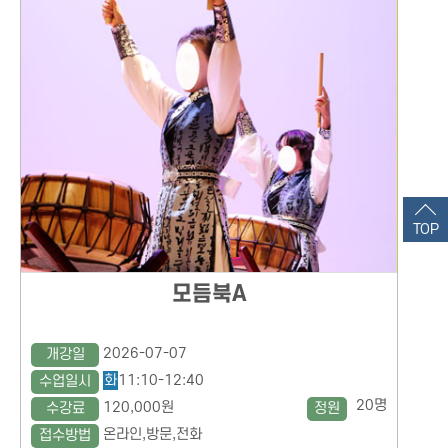
TOP
모듬북A
2026-07-07
개강일
화
11:10-12:40
수업일시
20명
120,000원
수강료
정원
온라인,방문,전화
접수방법