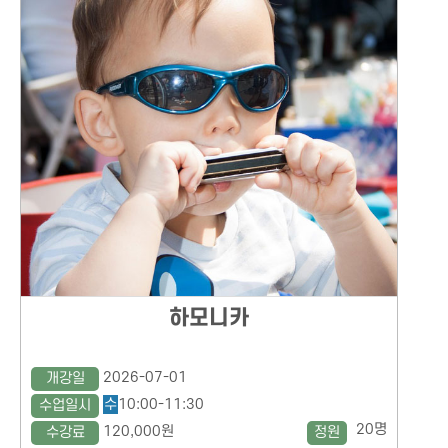
하모니카
2026-07-01
개강일
수
10:00-11:30
수업일시
20명
120,000원
수강료
정원