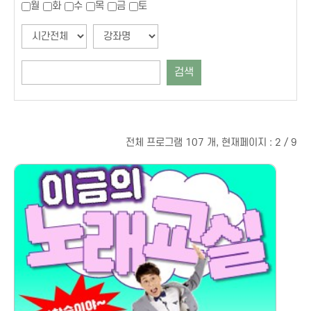
월
화
수
목
금
토
검색
전체 프로그램 107 개, 현재페이지 : 2 / 9