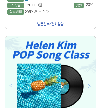
20명
120,000원
수강료
정원
온라인,방문,전화
접수방법
방문접수/전화상담