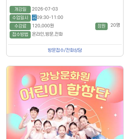
2026-07-03
개강일
금
09:30-11:00
수업일시
20명
120,000원
수강료
정원
온라인,방문,전화
접수방법
방문접수/전화상담