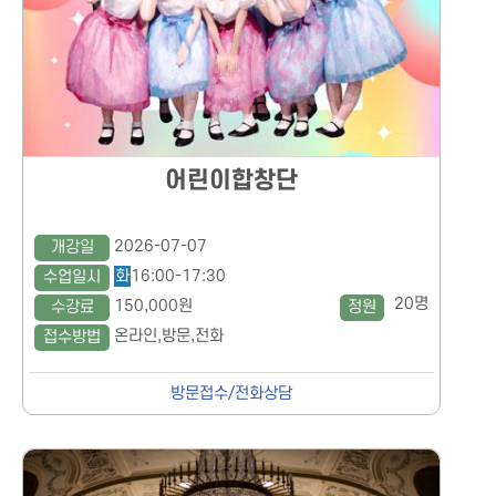
어린이합창단
2026-07-07
개강일
화
16:00-17:30
수업일시
20명
150,000원
수강료
정원
온라인,방문,전화
접수방법
방문접수/전화상담