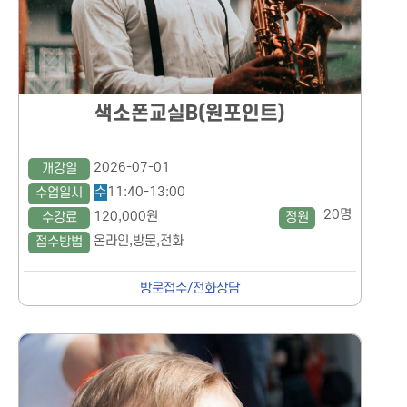
색소폰교실B(원포인트)
2026-07-01
개강일
수
11:40-13:00
수업일시
20명
120,000원
수강료
정원
온라인,방문,전화
접수방법
방문접수/전화상담