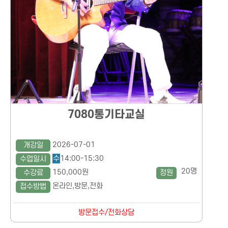
7080통기타교실
2026-07-01
개강일
수
14:00-15:30
수업일시
20명
150,000원
수강료
정원
온라인,방문,전화
접수방법
방문접수/전화상담