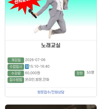
노래교실
2026-07-06
개강일
월
15:10-16:40
수업일시
50명
60,000원
수강료
정원
온라인,방문,전화
접수방법
방문접수/전화상담