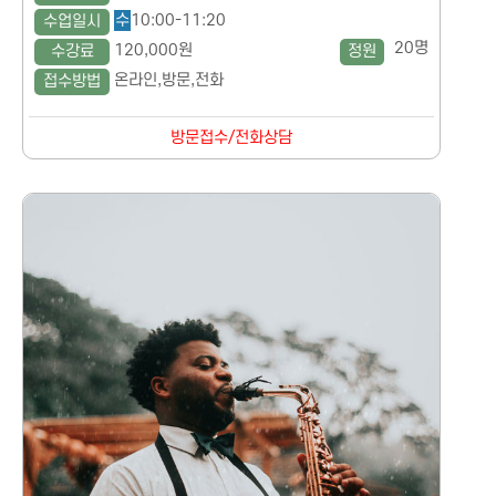
수
10:00-11:20
수업일시
20명
120,000원
수강료
정원
온라인,방문,전화
접수방법
방문접수/전화상담