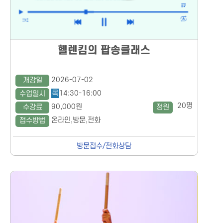
헬렌킴의 팝송클래스
2026-07-02
개강일
목
14:30-16:00
수업일시
20명
90,000원
수강료
정원
온라인,방문,전화
접수방법
방문접수/전화상담