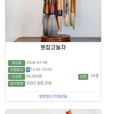
붓잡고놀자
2026-07-06
개강일
월
13:30-15:00
수업일시
20명
90,000원
수강료
정원
온라인,방문,전화
접수방법
방문접수/전화상담