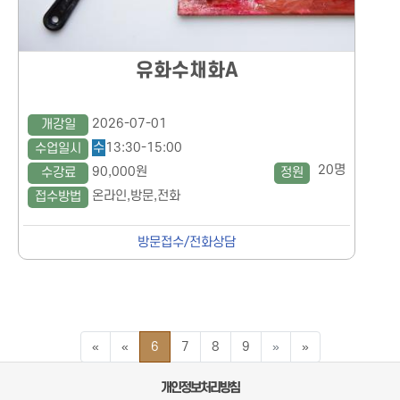
유화수채화A
2026-07-01
개강일
수
13:30-15:00
수업일시
20명
90,000원
수강료
정원
온라인,방문,전화
접수방법
방문접수/전화상담
맨처음 페이지
이전5페이지
다음5페이지
맨끝 페이지
«
«
6
7
8
9
»
»
개인정보처리방침