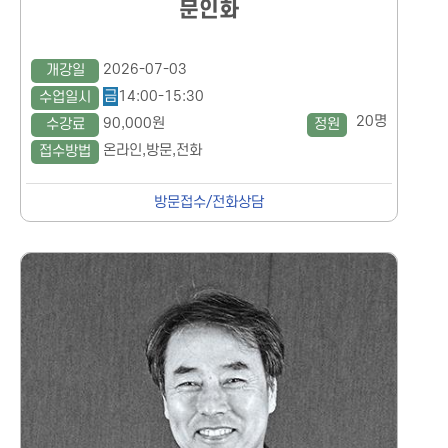
문인화
2026-07-03
개강일
금
14:00-15:30
수업일시
20명
90,000원
수강료
정원
온라인,방문,전화
접수방법
방문접수/전화상담