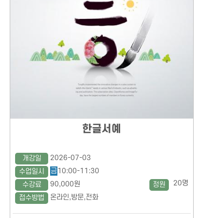
한글서예
2026-07-03
개강일
금
10:00-11:30
수업일시
20명
90,000원
수강료
정원
온라인,방문,전화
접수방법