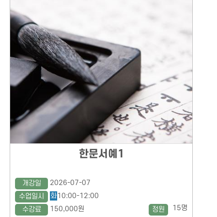
한문서예1
2026-07-07
개강일
화
10:00-12:00
수업일시
15명
150,000원
수강료
정원