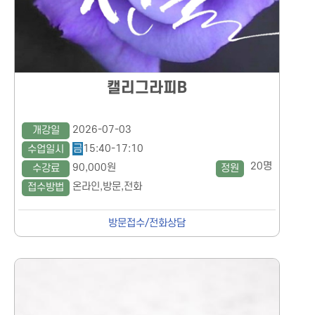
캘리그라피B
2026-07-03
개강일
금
15:40-17:10
수업일시
20명
90,000원
수강료
정원
온라인,방문,전화
접수방법
방문접수/전화상담