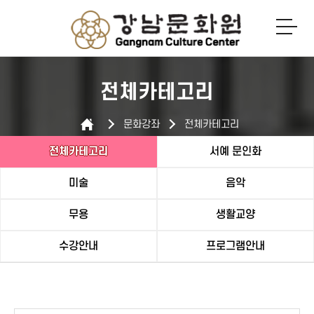
로그인
회원가입
전체카테고리
문화강좌
전체카테고리
전체카테고리
서예 문인화
미술
음악
무용
생활교양
수강안내
프로그램안내