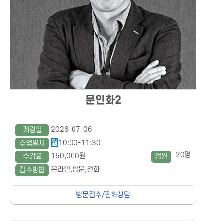
문인화2
2026-07-06
개강일
월
10:00-11:30
수업일시
20명
150,000원
수강료
정원
온라인,방문,전화
접수방법
방문접수/전화상담