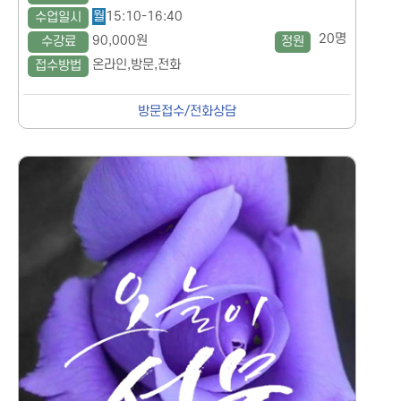
월
15:10-16:40
수업일시
20명
90,000원
수강료
정원
온라인,방문,전화
접수방법
방문접수/전화상담