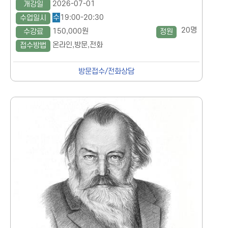
2026-07-01
개강일
수
19:00-20:30
수업일시
20명
150,000원
수강료
정원
온라인,방문,전화
접수방법
방문접수/전화상담