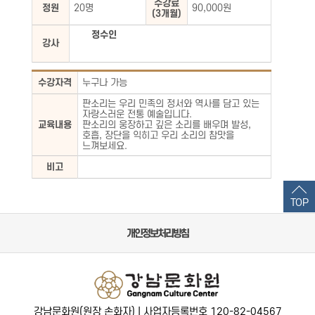
수강료
정원
20명
90,000원
(3개월)
정수인
강사
수강자격
누구나 가능
판소리는 우리 민족의 정서와 역사를 담고 있는
자랑스러운 전통 예술입니다.
교육내용
판소리의 웅장하고 깊은 소리를 배우며 발성,
호흡, 장단을 익히고 우리 소리의 참맛을
느껴보세요.
비고
TOP
개인정보처리방침
강남문화원(원장 손화자) | 사업자등록번호 120-82-04567