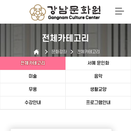
로그인
회원가입
전체카테고리
문화강좌
전체카테고리
전체카테고리
서예 문인화
미술
음악
무용
생활교양
수강안내
프로그램안내