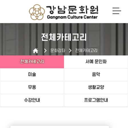
로그인
회원가입
전체카테고리
문화강좌
전체카테고리
전체카테고리
서예 문인화
미술
음악
무용
생활교양
수강안내
프로그램안내