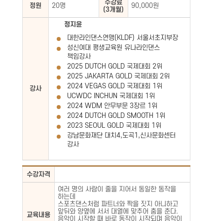
수강료
정원
20명
90,000원
(3개월)
정지윤
대한라인댄스연맹(KLDF) 서울서초지부장
성신여대 평생교육원 유나라인댄스
책임강사
2025 DUTCH GOLD 국제대회 2위
2025 JAKARTA GOLD 국제대회 2위
2024 VEGAS GOLD 국제대회 1위
강사
UCWDC INCHUN 국제대회 1위
2024 WDM 안무부문 3장르 1위
2024 DUTCH GOLD SMOOTH 1위
2023 SEOUL GOLD 국제대회 1위
강남문화재단 대치4,도곡1,신사문화센터
강사
수강자격
여러 명의 사람이 줄을 지어서 동일한 동작을
하는데
스포츠댄스처럼 파트너와 짝을 짓지 아니하고
앞뒤와 양옆에 서서 대열에 맞추어 춤을 춘다.
교육내용
음악이 시작할 때 바로 동작이 시작되며 음악이