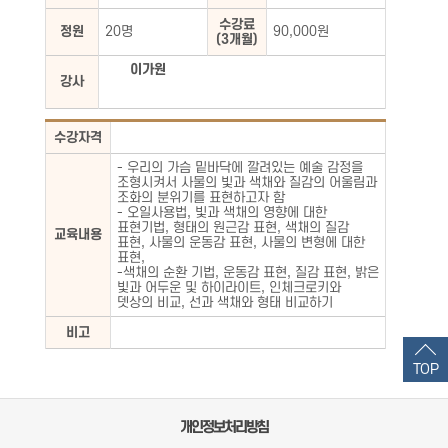
수강료
정원
20명
90,000원
(3개월)
이가원
강사
수강자격
- 우리의 가슴 밑바닥에 깔려있는 예술 감정을
조형시켜서 사물의 빛과 색채와 질감의 어울림과
조화의 분위기를 표현하고자 함
- 오일사용법, 빛과 색채의 영향에 대한
표현기법, 형태의 원근감 표현, 색채의 질감
교육내용
표현, 사물의 운동감 표현, 사물의 변형에 대한
표현,
-색채의 순환 기법, 운동감 표현, 질감 표현, 밝은
빛과 어두운 및 하이라이트, 인체크로키와
뎃상의 비교, 선과 색채와 형태 비교하기
비고
TOP
개인정보처리방침