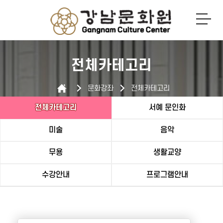
로그인
회원가입
전체카테고리
문화강좌
전체카테고리
전체카테고리
서예 문인화
미술
음악
무용
생활교양
수강안내
프로그램안내