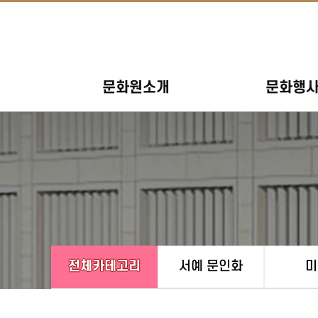
문화원소개
문화행
전체카테고리
서예 문인화
미