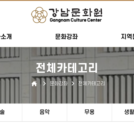
사소개
문화강좌
지역
전체카테고리
문화강좌
전체카테고리
술
음악
무용
생