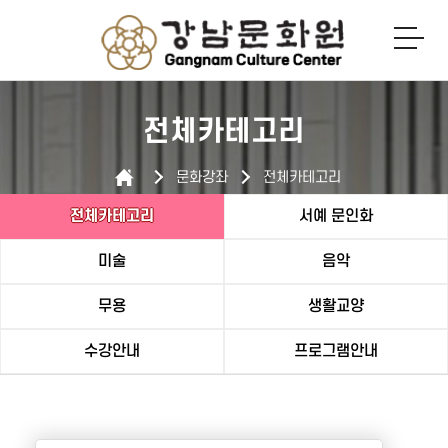
로그인
회원가입
전체카테고리
문화강좌
전체카테고리
전체카테고리
서예 문인화
미술
음악
무용
생활교양
수강안내
프로그램안내