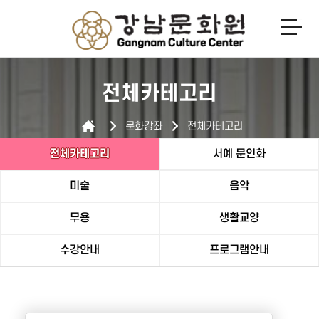
로그인
회원가입
전체카테고리
문화강좌
전체카테고리
전체카테고리
서예 문인화
미술
음악
무용
생활교양
수강안내
프로그램안내