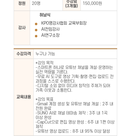
수강료
정원
20명
150,000원
(3개월)
허남식
KPO명강사협회 교육부회장
강사
AI전임강사
AI연구소장
수강자격
누구나 가능
*강의 목적
-스마트폰 하나로 유튜브 채널을 개설·운영하는
실전 역량을 기른다.
-무료 AI 도구로 영상 기획·촬영·편집·업로드 전
과정을 스스로 수행한다.
-디지털 소외 없이 미디어 창작의 주체가 되어
가족·이웃과 소통한다.
교육내용
*강의 목표
-Gmail 계정 생성 및 유튜브 채널 개설 : 2주 내
전원 완료
-SUNO AI로 채널 테마송 제작 : 3주 내 1곡
이상 완성
-CapCut으로 편집 영상 완성 : 6주 내 1편 이상
제작
-유튜브 영상 업로드 : 8주 내 95% 이상 달성