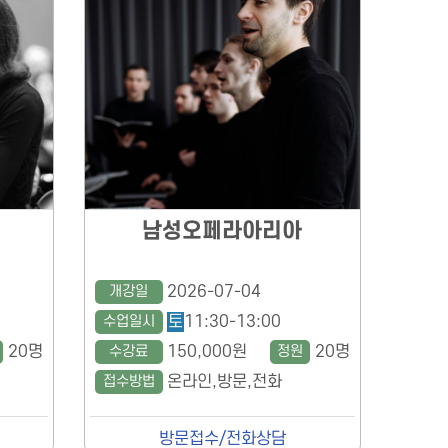
남성오페라아리아
개강일
2026-07-04
수업일시
토
11:30-13:00
20명
수강료
150,000원
정원
20명
접수방법
온라인,방문,전화
방문접수/전화상담