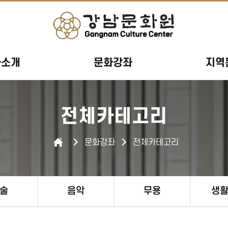
사소개
문화강좌
지역
전체카테고리
문화강좌
전체카테고리
술
음악
무용
생