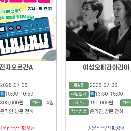
전자오르간A
여성오페라아리아
2026-07-06
개강일
2026-07-06
월
10:00-10:50
수업일시
월
13:30-15:00
300,000원
정원
4명
수강료
150,000원
정원
온라인,방문,전화
접수방법
온라인,방문,전화
방문접수/전화상담
방문접수/전화상담