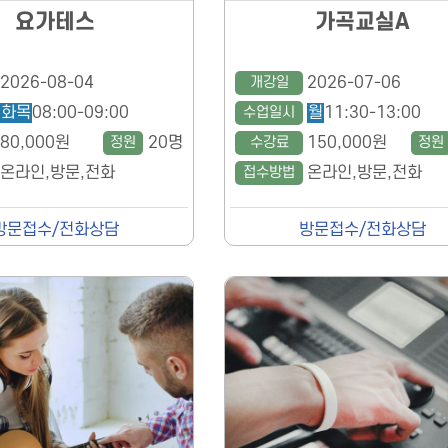
요가테스
가곡교실A
2026-08-04
개강일
2026-07-06
화목
08:00-09:00
수업일시
월
11:30-13:00
80,000원
정원
20명
수강료
150,000원
정원
온라인,방문,전화
접수방법
온라인,방문,전화
방문접수/전화상담
방문접수/전화상담