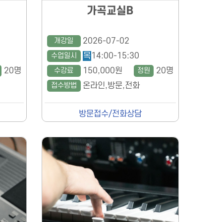
가곡교실B
개강일
2026-07-02
수업일시
목
14:00-15:30
20명
수강료
150,000원
정원
20명
접수방법
온라인,방문,전화
방문접수/전화상담