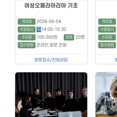
여성오페라아리아 기초
개강일
2026-08-04
개강일
수업일시
화
14:00-15:30
수업일시
수강료
100,000원
정원
20명
수강료
접수방법
온라인,방문,전화
접수방법
방문접수/전화상담