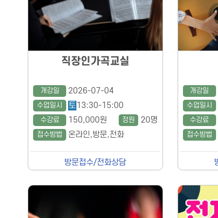
직장인가곡교실
개강일
2026-07-04
개강일
수업일시
토
13:30-15:00
수업일시
수강료
150,000원
정원
20명
수강료
접수방법
온라인,방문,전화
접수방법
방문접수/전화상담