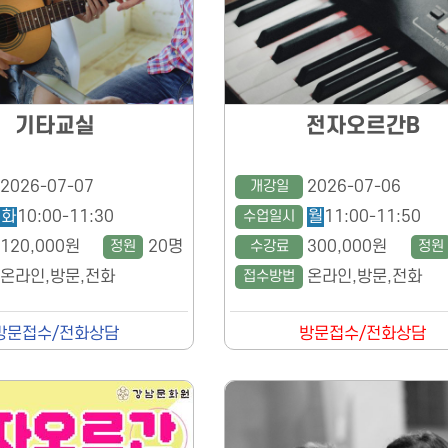
기타교실
전자오르간B
2026-07-07
개강일
2026-07-06
화
10:00-11:30
수업일시
월
11:00-11:50
120,000원
정원
20명
수강료
300,000원
정원
온라인,방문,전화
접수방법
온라인,방문,전화
방문접수/전화상담
방문접수/전화상담