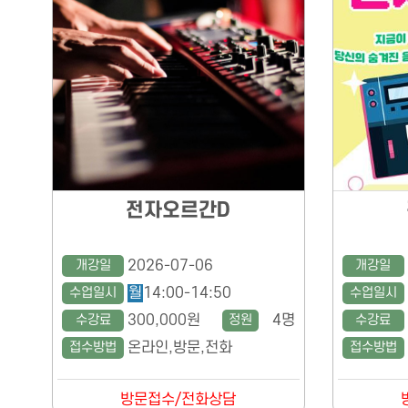
전자오르간D
개강일
2026-07-06
개강일
수업일시
월
14:00-14:50
수업일시
수강료
300,000원
정원
4명
수강료
접수방법
온라인,방문,전화
접수방법
방문접수/전화상담