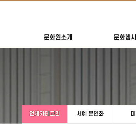
문화원소개
문화행
전체카테고리
서예 문인화
미