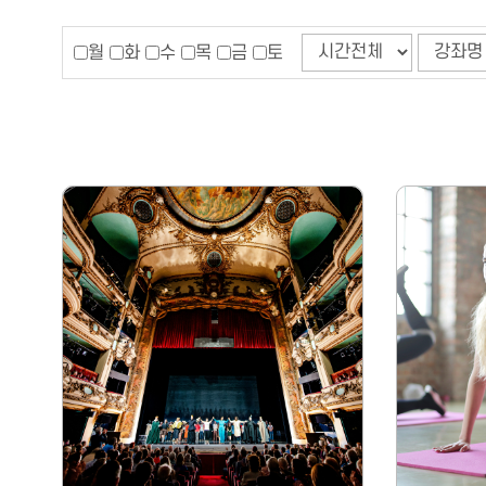
월
화
수
목
금
토