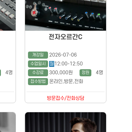
전자오르간C
개강일
2026-07-06
수업일시
월
12:00-12:50
4명
수강료
300,000원
정원
4명
접수방법
온라인,방문,전화
방문접수/전화상담